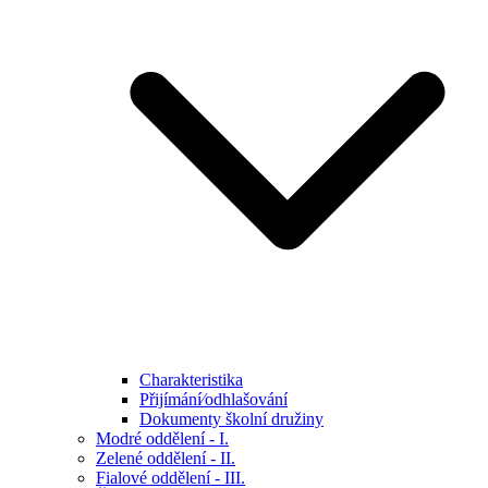
Charakteristika
Přijímání⁄odhlašování
Dokumenty školní družiny
Modré oddělení - I.
Zelené oddělení - II.
Fialové oddělení - III.