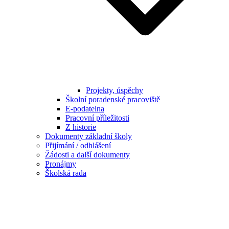
Projekty, úspěchy
Školní poradenské pracoviště
E-podatelna
Pracovní příležitosti
Z historie
Dokumenty základní školy
Přijímání / odhlášení
Žádosti a další dokumenty
Pronájmy
Školská rada