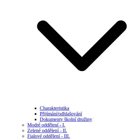
Charakteristika
Přijímání⁄odhlašování
Dokumenty školní družiny
Modré oddělení - I.
Zelené oddělení - II.
Fialové oddělení - III.