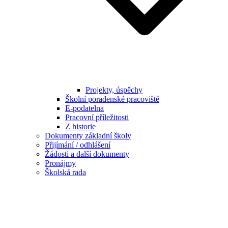
Projekty, úspěchy
Školní poradenské pracoviště
E-podatelna
Pracovní příležitosti
Z historie
Dokumenty základní školy
Přijímání / odhlášení
Žádosti a další dokumenty
Pronájmy
Školská rada