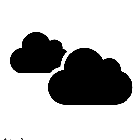
úterý
11. 8.