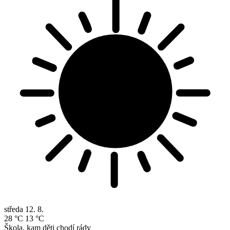
středa
12. 8.
28 °C
13 °C
Škola, kam děti chodí rády