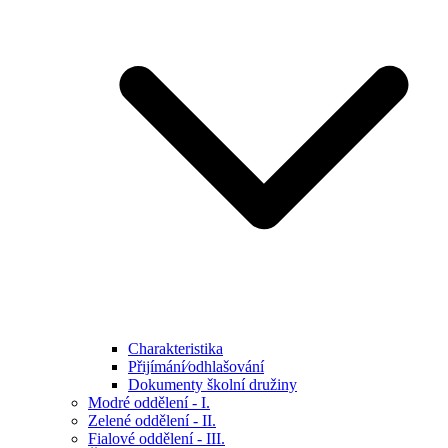
Charakteristika
Přijímání⁄odhlašování
Dokumenty školní družiny
Modré oddělení - I.
Zelené oddělení - II.
Fialové oddělení - III.