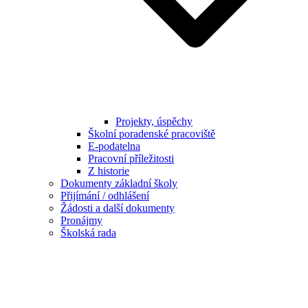
Projekty, úspěchy
Školní poradenské pracoviště
E-podatelna
Pracovní příležitosti
Z historie
Dokumenty základní školy
Přijímání / odhlášení
Žádosti a další dokumenty
Pronájmy
Školská rada