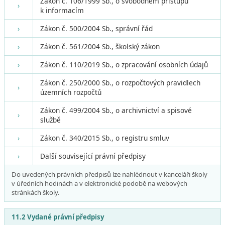
Zákon č. 106/1999 Sb., o svobodném přístupu
›
k informacím
›
Zákon č. 500/2004 Sb., správní řád
›
Zákon č. 561/2004 Sb., školský zákon
›
Zákon č. 110/2019 Sb., o zpracování osobních údajů
Zákon č. 250/2000 Sb., o rozpočtových pravidlech
›
územních rozpočtů
Zákon č. 499/2004 Sb., o archivnictví a spisové
›
službě
›
Zákon č. 340/2015 Sb., o registru smluv
›
Další související právní předpisy
Do uvedených právních předpisů lze nahlédnout v kanceláři školy
v úředních hodinách a v elektronické podobě na webových
stránkách školy.
11.2 Vydané právní předpisy