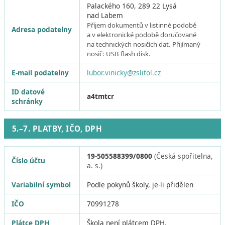
Palackého 160, 289 22 Lysá
nad Labem
Příjem dokumentů v listinné podobě
Adresa podatelny
a v elektronické podobě doručované
na technických nosičích dat. Přijímaný
nosič: USB flash disk.
E-mail podatelny
lubor.vinicky@zslitol.cz
ID datové
a4tmtcr
schránky
5.–7. PLATBY, IČO, DPH
19-505588399/0800
(Česká spořitelna,
Číslo účtu
a. s.)
Variabilní symbol
Podle pokynů školy, je-li přidělen
IČO
70991278
Plátce DPH
Škola není plátcem DPH.