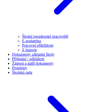
Školní poradenské pracoviště
E-podatelna
Pracovní příležitosti
Z historie
Dokumenty základní školy
Přijímání / odhlášení
Žádosti a další dokumenty
Pronájmy
Školská rada