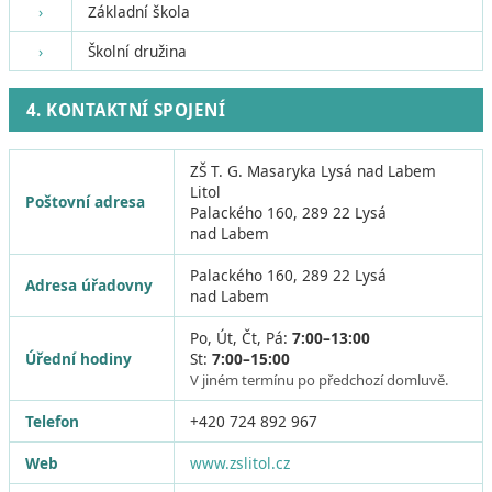
›
Základní škola
›
Školní družina
4. KONTAKTNÍ SPOJENÍ
ZŠ T. G. Masaryka Lysá nad Labem
Litol
Poštovní adresa
Palackého 160, 289 22 Lysá
nad Labem
Palackého 160, 289 22 Lysá
Adresa úřadovny
nad Labem
Po, Út, Čt, Pá:
7:00–13:00
Úřední hodiny
St:
7:00–15:00
V jiném termínu po předchozí domluvě.
Telefon
+420 724 892 967
Web
www.zslitol.cz