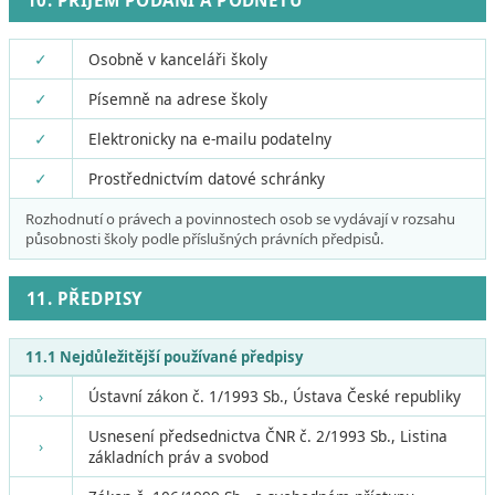
10. PŘÍJEM PODÁNÍ A PODNĚTŮ
✓
Osobně v kanceláři školy
✓
Písemně na adrese školy
✓
Elektronicky na e-mailu podatelny
✓
Prostřednictvím datové schránky
Rozhodnutí o právech a povinnostech osob se vydávají v rozsahu
působnosti školy podle příslušných právních předpisů.
11. PŘEDPISY
11.1 Nejdůležitější používané předpisy
›
Ústavní zákon č. 1/1993 Sb., Ústava České republiky
Usnesení předsednictva ČNR č. 2/1993 Sb., Listina
›
základních práv a svobod