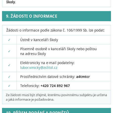
školy
.
9. ŽÁDOSTI O INFORMACE
Žádosti o informace podle zákona č. 106/1999 Sb. lze podat:
✓
Ústně v kanceláři školy
Písemně osobně v kanceláři školy nebo poštou
✓
na adresu školy
Elektronicky na e-mail podatelny:
✓
lubor.vinicky@zslitol.cz
✓
Prostřednictvím datové schránky:
a4tmtcr
✓
Telefonicky:
+420 724 892 967
Ze žádosti musí být zřejmé, kterému povinnému subjektu je určena
a jaká informace je požadována.