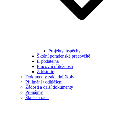
Projekty, úspěchy
Školní poradenské pracoviště
E-podatelna
Pracovní příležitosti
Z historie
Dokumenty základní školy
Přijímání / odhlášení
Žádosti a další dokumenty
Pronájmy
Školská rada