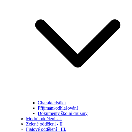
Charakteristika
Přijímání⁄odhlašování
Dokumenty školní družiny
Modré oddělení - I.
Zelené oddělení - II.
Fialové oddělení - III.