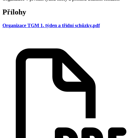
Přílohy
Organizace TGM 1. týden a třídní schůzky.pdf