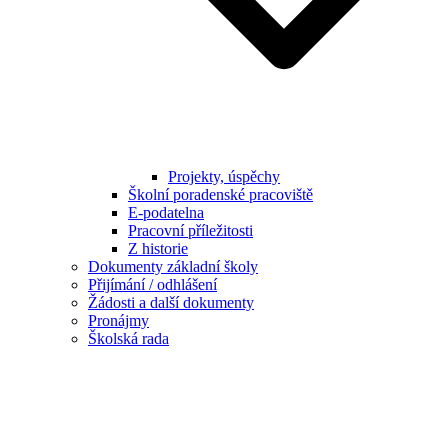
Projekty, úspěchy
Školní poradenské pracoviště
E-podatelna
Pracovní příležitosti
Z historie
Dokumenty základní školy
Přijímání / odhlášení
Žádosti a další dokumenty
Pronájmy
Školská rada