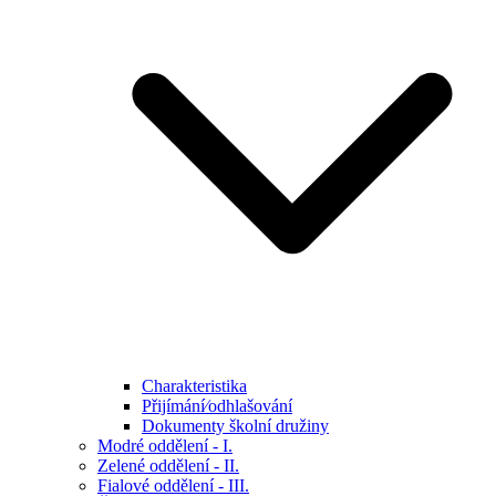
Charakteristika
Přijímání⁄odhlašování
Dokumenty školní družiny
Modré oddělení - I.
Zelené oddělení - II.
Fialové oddělení - III.